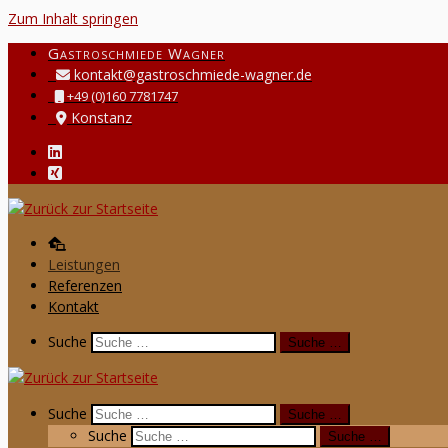
Zum Inhalt springen
Gastroschmiede Wagner
kontakt@gastroschmiede-wagner.de
‭+49 (0)160 7781747‬
Konstanz
Leistungen
Referenzen
Kontakt
Search
Suche
Suche …
Search
Suche
Suche …
Suche
Suche …